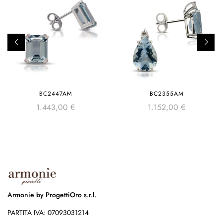
BC2447AM
BC2355AM
1.443,00
€
1.152,00
€
Armonie by ProgettiOro s.r.l.
PARTITA IVA: 07093031214