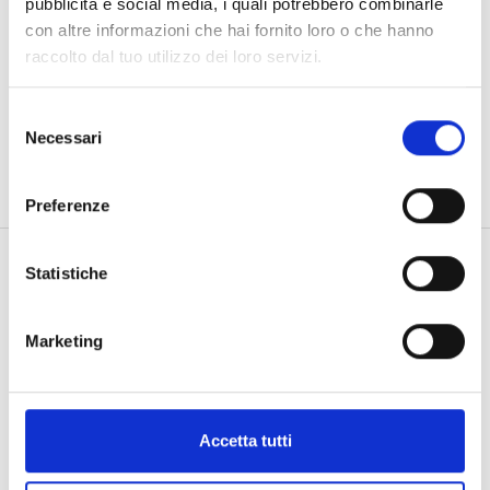
pubblicità e social media, i quali potrebbero combinarle
con altre informazioni che hai fornito loro o che hanno
Descrizione
raccolto dal tuo utilizzo dei loro servizi.
Informazioni aggiuntive
Selezione
Necessari
del
GR 2.40 BR 0.145 FVS AM 1.20
consenso
Preferenze
Statistiche
Potrebbe piacerti anche…
Marketing
Accetta tutti