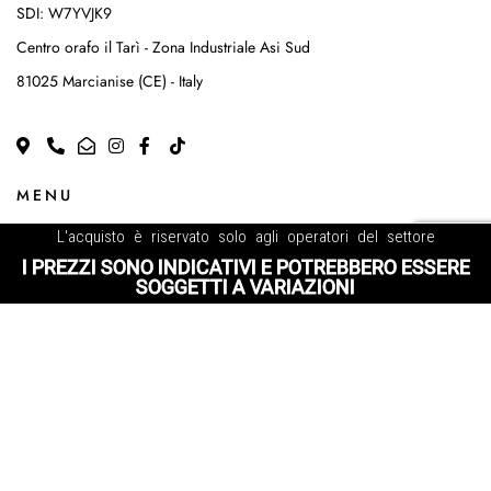
SDI: W7YVJK9
Centro orafo il Tarì - Zona Industriale Asi Sud
81025 Marcianise (CE) - Italy
MENU
L'acquisto è riservato solo agli operatori del settore
I PREZZI SONO INDICATIVI E POTREBBERO ESSERE
Home
SOGGETTI A VARIAZIONI
Chi siamo
Shop
Contatti
VUOI DIVENTARE RIVENDITORE UFFICIALE?