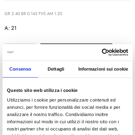
GR 2.40 BR 0.145 FVS AM 1.20
A: 21
AGGIUNGI AL CARRELLO
Consenso
Dettagli
Informazioni sui cookie
COD:
CL3007AM
Questo sito web utilizza i cookie
Categorie:
Acquamarina
,
Pendenti Acquamarina
Utilizziamo i cookie per personalizzare contenuti ed
Condividi:
annunci, per fornire funzionalità dei social media e per
analizzare il nostro traffico. Condividiamo inoltre
informazioni sul modo in cui utilizzi il nostro sito con i
nostri partner che si occupano di analisi dei dati web,