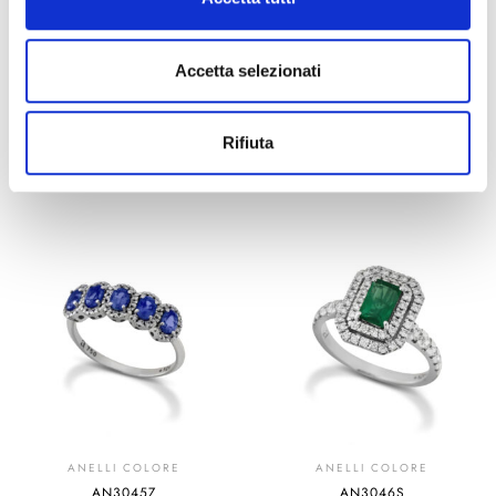
ANELLI COLORE
ANELLI COLORE
AN3045S
AN3045R
1.892,00
€
1.839,00
€
Accetta selezionati
AGGIUNGI AL
AGGIUNGI AL
Rifiuta
CARRELLO
CARRELLO
ANELLI COLORE
ANELLI COLORE
AN3045Z
AN3046S