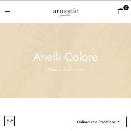
0
Anelli Colore
Home
Anelli colore
Ordinamento Predefinito