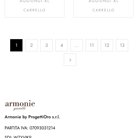
AGGIUNGI AL
AGGIUNGI AL
CARRELLO
CARRELLO
1
2
3
4
…
11
12
13
Armonie by ProgettiOro s.r.l.
PARTITA IVA: 07093031214
SDI: W7YVJK9