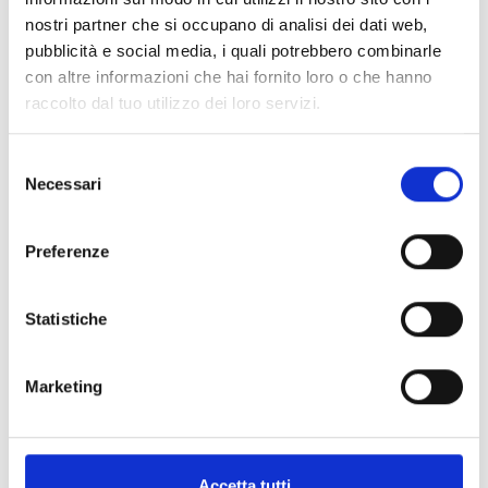
nostri partner che si occupano di analisi dei dati web,
pubblicità e social media, i quali potrebbero combinarle
ANELLI COLORE
ANELLI COLORE
con altre informazioni che hai fornito loro o che hanno
AN3048S
AN3048Z
raccolto dal tuo utilizzo dei loro servizi.
808,00
€
792,00
€
Selezione
AGGIUNGI AL
AGGIUNGI AL
Necessari
del
CARRELLO
CARRELLO
consenso
Preferenze
Statistiche
Marketing
Accetta tutti