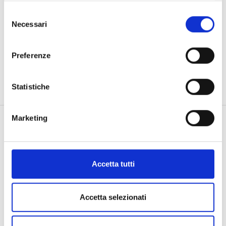
Selezione
Descrizione
Necessari
del
Informazioni aggiuntive
consenso
Preferenze
GR.5.90 BR.0.69 F/VS
Statistiche
Marketing
Prodotti Correlati
Accetta tutti
Accetta selezionati