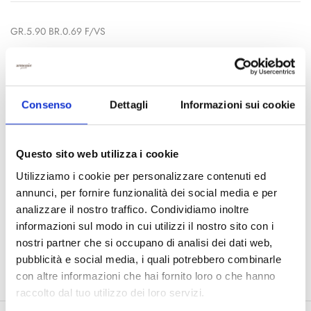
GR.5.90 BR.0.69 F/VS
A: 21
Consenso
Dettagli
Informazioni sui cookie
AGGIUNGI AL CARRELLO
Questo sito web utilizza i cookie
Utilizziamo i cookie per personalizzare contenuti ed
COD:
CC1458
annunci, per fornire funzionalità dei social media e per
analizzare il nostro traffico. Condividiamo inoltre
Categorie:
Croci
,
Croci Strong Da 1000€
informazioni sul modo in cui utilizzi il nostro sito con i
Condividi:
nostri partner che si occupano di analisi dei dati web,
pubblicità e social media, i quali potrebbero combinarle
con altre informazioni che hai fornito loro o che hanno
raccolto dal tuo utilizzo dei loro servizi.