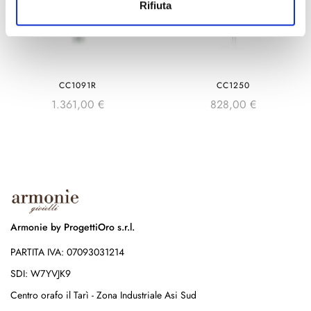
Rifiuta
CC1091R
CC1250
1.361,00
€
828,00
€
Armonie by ProgettiOro s.r.l.
PARTITA IVA: 07093031214
SDI: W7YVJK9
Centro orafo il Tarì - Zona Industriale Asi Sud