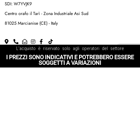
SDI: W7YVJK9
Centro orafo il Tarì - Zona Industriale Asi Sud
81025 Marcianise (CE) - Italy
L'acquisto è riservato solo agli operatori del settore
MENU
I PREZZI SONO INDICATIVI E POTREBBERO ESSERE
SOGGETTI A VARIAZIONI
Home
Chi siamo
Shop
Contatti
VUOI DIVENTARE RIVENDITORE UFFICIALE?