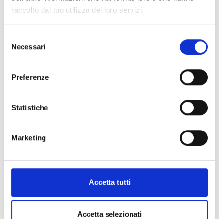
raccolto dal tuo utilizzo dei loro servizi.
Descrizione
Informazioni aggiuntive
Selezione
Necessari
del
consenso
GR2.00 BR0.13 F VS
Preferenze
Statistiche
Potrebbe piacerti anche…
Marketing
Accetta tutti
Accetta selezionati