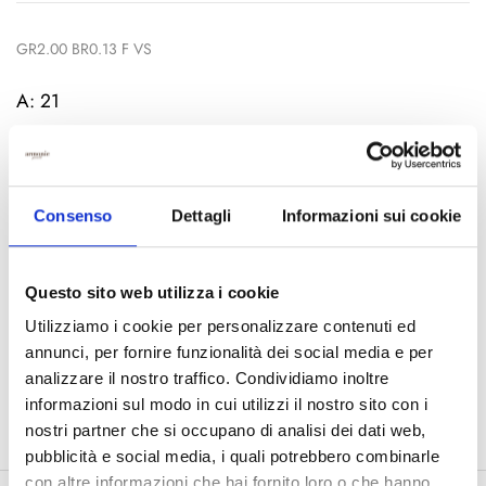
GR2.00 BR0.13 F VS
A: 21
AGGIUNGI AL CARRELLO
Consenso
Dettagli
Informazioni sui cookie
COD:
CL2789
Questo sito web utilizza i cookie
Utilizziamo i cookie per personalizzare contenuti ed
Categorie:
Cuori
,
Pendenti Cuore Diamanti Bianchi
annunci, per fornire funzionalità dei social media e per
Condividi:
analizzare il nostro traffico. Condividiamo inoltre
informazioni sul modo in cui utilizzi il nostro sito con i
nostri partner che si occupano di analisi dei dati web,
pubblicità e social media, i quali potrebbero combinarle
con altre informazioni che hai fornito loro o che hanno