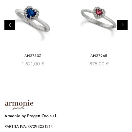
AN2750Z
AN2796R
1.521,00
€
875,00
€
Armonie by ProgettiOro s.r.l.
PARTITA IVA: 07093031214