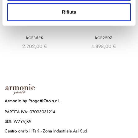
Rifiuta
BC2353S
BC2220Z
2.702,00
€
4.898,00
€
Armonie by ProgettiOro s.r.l.
PARTITA IVA: 07093031214
SDI: W7YVJK9
Centro orafo il Tarì - Zona Industriale Asi Sud