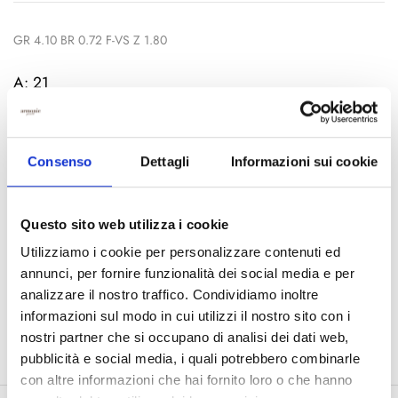
GR 4.10 BR 0.72 F-VS Z 1.80
A: 21
AGGIUNGI AL CARRELLO
Consenso
Dettagli
Informazioni sui cookie
Questo sito web utilizza i cookie
COD:
BC2212Z
Utilizziamo i cookie per personalizzare contenuti ed
Categorie:
Orecchini Colore
,
Orecchini Zaffiri
annunci, per fornire funzionalità dei social media e per
analizzare il nostro traffico. Condividiamo inoltre
Condividi:
informazioni sul modo in cui utilizzi il nostro sito con i
nostri partner che si occupano di analisi dei dati web,
pubblicità e social media, i quali potrebbero combinarle
con altre informazioni che hai fornito loro o che hanno