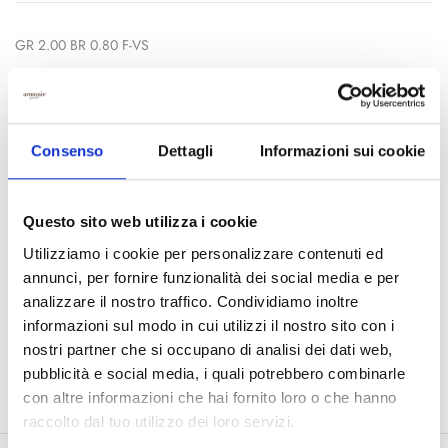
GR 2.00 BR 0.80 F-VS
A: 21
Consenso
Dettagli
Informazioni sui cookie
AGGIUNGI AL CARRELLO
Questo sito web utilizza i cookie
Utilizziamo i cookie per personalizzare contenuti ed
COD:
BC2270
annunci, per fornire funzionalità dei social media e per
analizzare il nostro traffico. Condividiamo inoltre
Categorie:
Orecchini
,
Orecchini Diamanti Bianchi
informazioni sul modo in cui utilizzi il nostro sito con i
Condividi:
nostri partner che si occupano di analisi dei dati web,
pubblicità e social media, i quali potrebbero combinarle
con altre informazioni che hai fornito loro o che hanno
raccolto dal tuo utilizzo dei loro servizi.