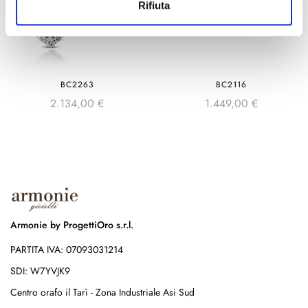
Rifiuta
BC2263
BC2116
2.134,00
€
1.449,00
€
Armonie by ProgettiOro s.r.l.
PARTITA IVA: 07093031214
SDI: W7YVJK9
Centro orafo il Tarì - Zona Industriale Asi Sud