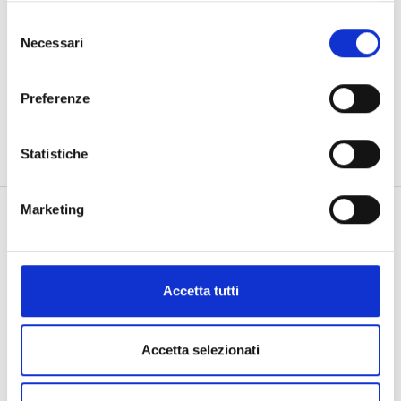
Selezione
Descrizione
Necessari
del
Informazioni aggiuntive
consenso
Preferenze
GR 2.00 BR 0.80 F-VS
Statistiche
Marketing
Prodotti Correlati
Accetta tutti
Accetta selezionati