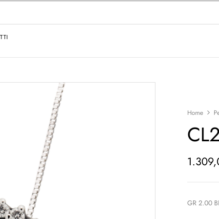
TTI
Home
P
CL
1.309
GR 2.00 B