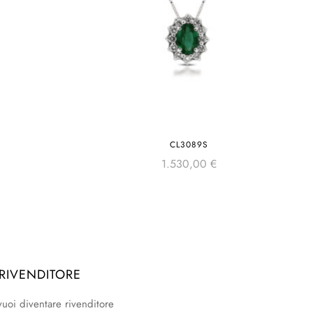
CL3089S
1.530,00
€
 RIVENDITORE
vuoi diventare rivenditore