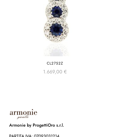
CL2752Z
1.669,00
€
Armonie by ProgettiOro s.r.l.
PARTITA IVA: 07093031214