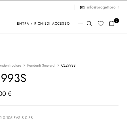
info@progettioro.it
0
ENTRA / RICHIEDI ACCESSO
endenti colore
Pendenti Smeraldi
CL2993S
2993S
,00
€
R 0.105 FVS S 0.38