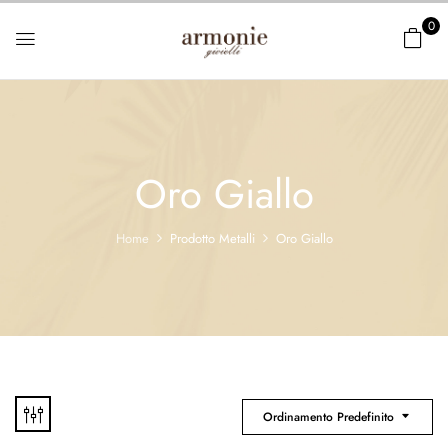
0
Oro Giallo
Home
Prodotto Metalli
Oro Giallo
Ordinamento Predefinito