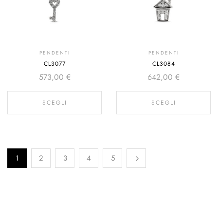
PENDENTI
PENDENTI
CL3077
CL3084
573,00
€
642,00
€
SCEGLI
SCEGLI
1
2
3
4
5