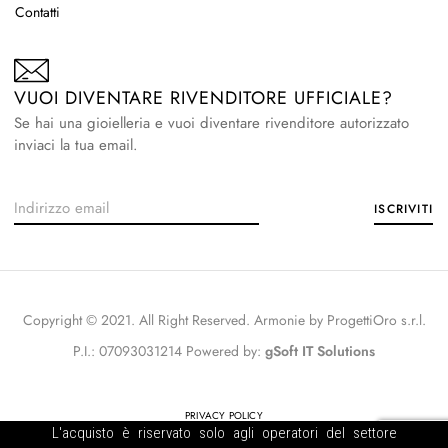
Contatti
VUOI DIVENTARE RIVENDITORE UFFICIALE?
Se hai una gioielleria e vuoi diventare rivenditore autorizzato
inviaci la tua email.
Copyright © 2021. All Right Reserved. Armonie by ProgettiOro s.r.l.
P.I.: 07093031214 Powered by:
gSoft IT Solutions
PRIVACY POLICY
L'acquisto è riservato solo agli operatori del settore