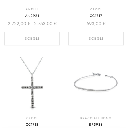
ANELLI
CROCI
AN2921
CC1717
2.722,00
€
-
2.753,00
€
593,00
€
SCEGLI
SCEGLI
CROCI
BRACCIALI UOMO
CC1718
BR593B