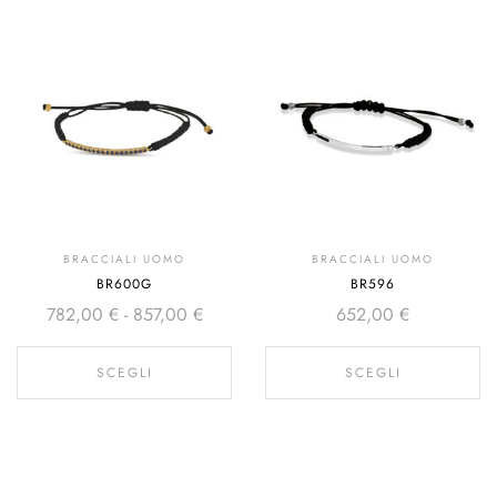
BRACCIALI UOMO
BRACCIALI UOMO
BR600G
BR596
782,00
€
-
857,00
€
652,00
€
SCEGLI
SCEGLI