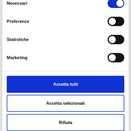
SCEGLI
SCEGLI
Necessari
del
consenso
Preferenze
Statistiche
Marketing
BRACCIALI
BRACCIALI
Accetta tutti
BR595N
BR595R
824,00
€
814,00
€
Accetta selezionati
SCEGLI
SCEGLI
Rifiuta