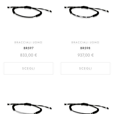
BRACCIALI UOMO
BRACCIALI UOMO
BR597
BR598
833,00
€
937,00
€
SCEGLI
SCEGLI