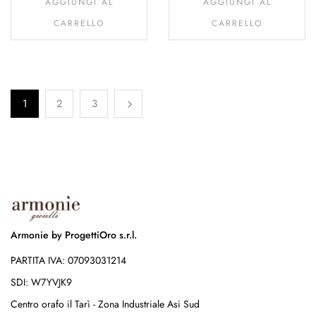
AGGIUNGI AL
AGGIUNGI AL
CARRELLO
CARRELLO
1
2
3
Armonie by ProgettiOro s.r.l.
PARTITA IVA: 07093031214
SDI: W7YVJK9
Centro orafo il Tarì - Zona Industriale Asi Sud