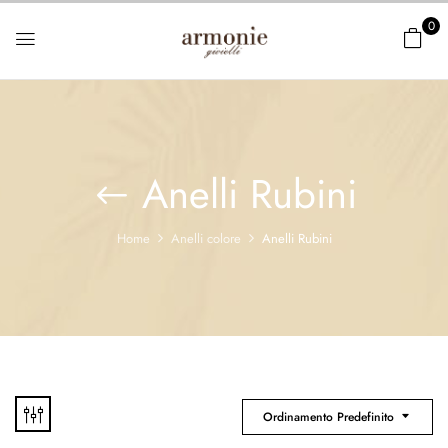
0
Anelli Rubini
Home
Anelli colore
Anelli Rubini
Ordinamento Predefinito