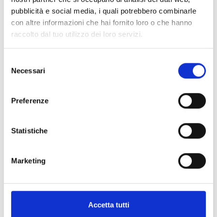
pubblicità e social media, i quali potrebbero combinarle
con altre informazioni che hai fornito loro o che hanno
ANELLI COLORE
ANELLI COLORE
AN3011R
AN3004R
raccolto dal tuo utilizzo dei loro servizi.
3.068,00
€
1.208,00
€
Selezione
Necessari
del
AGGIUNGI AL
AGGIUNGI AL
consenso
CARRELLO
CARRELLO
Preferenze
Statistiche
Marketing
Accetta tutti