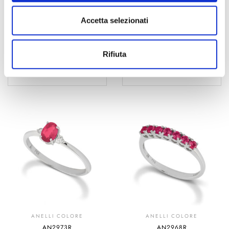
ANELLI COLORE
ANELLI COLORE
AN2957R
AN2954R
Accetta selezionati
1.415,00
€
1.130,00
€
Rifiuta
AGGIUNGI AL
AGGIUNGI AL
CARRELLO
CARRELLO
ANELLI COLORE
ANELLI COLORE
AN2973R
AN2968R