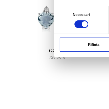
Selezione
Necessari
del
consenso
Rifiuta
BC2424AM
728,00
€