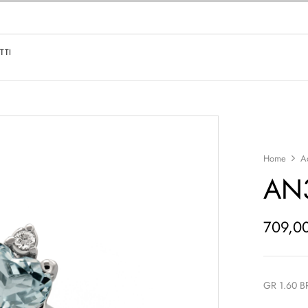
TTI
Home
A
AN
709,0
GR 1.60 B