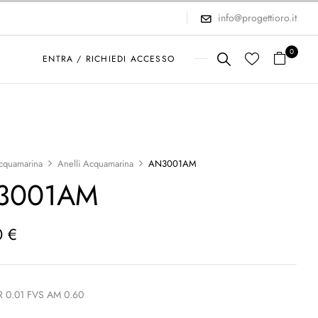
info@progettioro.it
0
ENTRA / RICHIEDI ACCESSO
cquamarina
Anelli Acquamarina
AN3001AM
3001AM
0
€
R 0.01 FVS AM 0.60